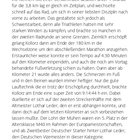
für die 3,8 km lag er gleich im Zeitplan, und wechselte
schnell auf das Rad, um sich in seiner liebsten Disziplin nach
vorne zu arbeiten. Das gestaltete sich jedoch als
Schwerstarbeit, denn alle Triathleten hatten mit sehr
starken Winden zu kämpfen, und brachte so manchen in
der zweiten Radrunde an seine Grenzen. Ziemlich erschöpft
gelang Kollorz dann am Ende der 180 km in die
Wechselzone um den abschließenden Marathon anzugehen.
Erstaunlicher weise konnte er sein Tempo auf 4:30 Minuten
auf den Kilometer einpendeln, und auch die noch am Vortag
behandelte Fußverletzung schien zu halten. Dann aber ab
Kilometer 21 wurde alles anders. Die Schmerzen im Fuß
und in den Beinen wurden immer heftiger. Nur die gute
Lauftechnik die er trotz der Erschöpfung durchhielt, brachte
Kollorz am Ende eine super Zeit von 9:14:44 h ein. Dabei
duellierte er sich auf der zweiten Streckenhälfte mit dem
Altmeister Lothar Leder, den er erst abhängen konnte, und
dann doch auf dem letzten Kilometer an sich vorbeiziehen
lassen mußte. Der Lohn der Mühen waren ein 5. Platz in der
Altersklasse M40 im Rahmen der Europameisterschaften,
und als Zweitbester Deutscher Starter hinter Lothar Leder,
den Deutschen Vizemeister in dieser Kategorie.