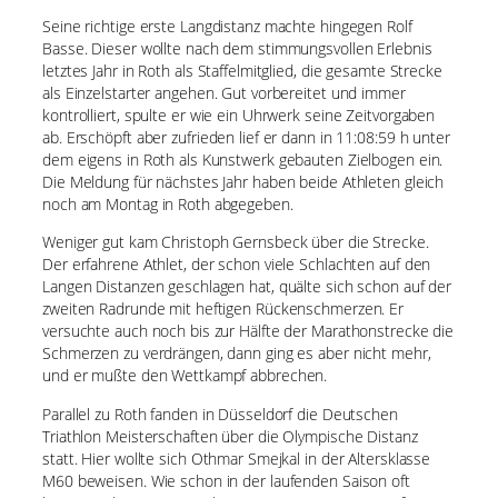
Seine richtige erste Langdistanz machte hingegen Rolf
Basse. Dieser wollte nach dem stimmungsvollen Erlebnis
letztes Jahr in Roth als Staffelmitglied, die gesamte Strecke
als Einzelstarter angehen. Gut vorbereitet und immer
kontrolliert, spulte er wie ein Uhrwerk seine Zeitvorgaben
ab. Erschöpft aber zufrieden lief er dann in 11:08:59 h unter
dem eigens in Roth als Kunstwerk gebauten Zielbogen ein.
Die Meldung für nächstes Jahr haben beide Athleten gleich
noch am Montag in Roth abgegeben.
Weniger gut kam Christoph Gernsbeck über die Strecke.
Der erfahrene Athlet, der schon viele Schlachten auf den
Langen Distanzen geschlagen hat, quälte sich schon auf der
zweiten Radrunde mit heftigen Rückenschmerzen. Er
versuchte auch noch bis zur Hälfte der Marathonstrecke die
Schmerzen zu verdrängen, dann ging es aber nicht mehr,
und er mußte den Wettkampf abbrechen.
Parallel zu Roth fanden in Düsseldorf die Deutschen
Triathlon Meisterschaften über die Olympische Distanz
statt. Hier wollte sich Othmar Smejkal in der Altersklasse
M60 beweisen. Wie schon in der laufenden Saison oft