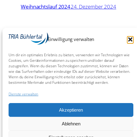
Weihnachtslauf 2024
24. Dezember 2024
16. Mai
Eschborn-Frankfurt: Chaos
Einwilligung verwalten
Chaos Chaos!
2024
Um dir ein optimales Erlebnis zu bieten, verwenden wir Technologien wie
Cookies, um Geräteinformationen zu speichern und/oder darauf
zuzugreifen. Wenn du diesen Technologien zustimmst, können wir Daten
9. Juli
BW-Meisterschaften Sprint in
wie das Surfverhalten oder eindeutige IDs auf dieser Website verarbeiten.
Bietigheim 2023
2023
Wenn du deine Einwilligung nicht erteilst oder zurückziehst, können
bestimmte Merkmale und Funktionen beeinträchtigt werden.
Dienste verwalten
Akzeptieren
Ablehnen
Die Triathlonabteilung des
RSV Falkenfels Bühlertal