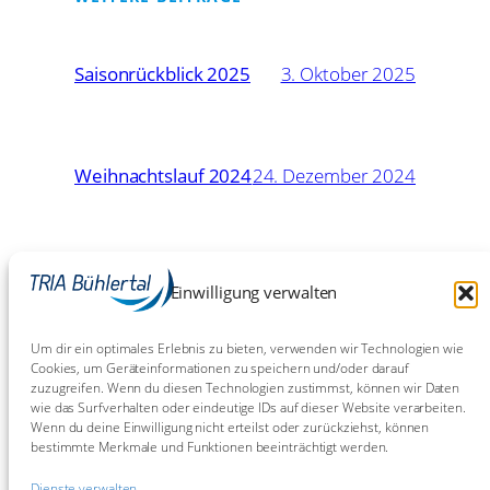
Saisonrückblick 2025
3. Oktober 2025
Weihnachtslauf 2024
24. Dezember 2024
16. Mai
Eschborn-Frankfurt: Chaos
Einwilligung verwalten
Chaos Chaos!
2024
Um dir ein optimales Erlebnis zu bieten, verwenden wir Technologien wie
Cookies, um Geräteinformationen zu speichern und/oder darauf
zuzugreifen. Wenn du diesen Technologien zustimmst, können wir Daten
9. Juli
BW-Meisterschaften Sprint in
wie das Surfverhalten oder eindeutige IDs auf dieser Website verarbeiten.
Bietigheim 2023
2023
Wenn du deine Einwilligung nicht erteilst oder zurückziehst, können
bestimmte Merkmale und Funktionen beeinträchtigt werden.
Dienste verwalten