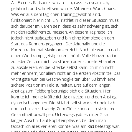
Als Fan des Radsports wusste ich, dass es dynamisch,
gefährlich und schnell sein würde. Mit einem Wort: Chaos.
Was wir aus dem täglichen Training gewohnt sind,
funktioniert hier nicht. Ein Triathlet in dieser Situation muss
sich darüber im Klaren sein, dass es sehr schwierig ist, sich
mit den Radfahrern zu messen. An diesem Tag habe ich
jedoch nicht aufgegeben und bin ohne Komplexe an den
Start des Rennens gegangen. Der Adrenalin und die
Konzentration hat Maximum erreicht. Noch nie war ich nach
einem Wettkampf geistig so erschöpft. Volle Konzentration
zu jeder Zeit, um nicht zu stürzen oder schnelle Abfahrten
zu absolvieren. An die Strecke selbst kann ich mich nicht
mehr erinnern, vor allem nicht an die ersten Abschnitte. Das
Wichtigste war, bei Geschwindigkeiten über 50 km/h eine
sichere Position im Feld zu halten. Erst auf dem langen
Anstieg zum Feldberg beruhigte sich die Situation. Hier
konnte ich meine Kräfte richtig einsetzen und den Anstieg
dynamisch angehen. Die Abfahrt selbst war sehr hektisch
und technisch schwierig. Zum Glück konnte ich sie in ihrer
Gesamtheit bewältigen. Unterwegs gab es einen 2 km
langen Abschnitt auf Kopfsteinpflaster, bei dem man
tatsächlich alles verlieren konnte, was am Rad befestigt war.