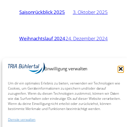
Saisonrückblick 2025
3. Oktober 2025
Weihnachtslauf 2024
24. Dezember 2024
16. Mai
Eschborn-Frankfurt: Chaos
Einwilligung verwalten
Chaos Chaos!
2024
Um dir ein optimales Erlebnis zu bieten, verwenden wir Technologien wie
Cookies, um Geräteinformationen zu speichern und/oder darauf
zuzugreifen. Wenn du diesen Technologien zustimmst, können wir Daten
9. Juli
BW-Meisterschaften Sprint in
wie das Surfverhalten oder eindeutige IDs auf dieser Website verarbeiten.
Bietigheim 2023
2023
Wenn du deine Einwilligung nicht erteilst oder zurückziehst, können
bestimmte Merkmale und Funktionen beeinträchtigt werden.
Dienste verwalten