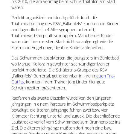
bis 2010, die am Sonntag beim Schülertriathlon am Start
waren.
Perfekt organisiert und durchgeführt durch die
Triathlonabteilung des RSV „Falkenfels“ konnten die Kinder
und Jugendliche, in 4 Altersgruppen unterteilt,
Triathlonwettkampfluft schnuppern. Manche der Kinder
waren bei ihrem ersten Start nicht so aufgeregt wie die
Eltern und Angehörige, die ihre Kinder anfeuerten.
Das Schwimmen absolvierten die Joungsters im Bühlotbad,
wo Manuel Kollorz in gewohnter sachkundiger Manier
perfekt moderierte. Die Schülertria-Gruppe des RSV
„Falkenfels“ Bühlertal, gut erkennbar in ihren
neuen Tria-
Outfits
, konnten ihrem Trainer Jörg Linder hier gute
Schwimmzeiten präsentieren.
Radfahren als zweite Disziplin wurde von den jüngeren
Jahrgängen in einem Parcours im Schwimmbadparkplatz
bewältigt, die älteren Jahrgänge fuhren zwei bzw. vier
Kilometer Richtung Untertal und zurück. Die abschließende
Laufstrecke verlief vom Schwimmbad zum Brunnenplatz ins
Ziel. Die älteren Jahrgänge mußten dort noch eine bzw.
mehrere Runden um den Kurpark laufen bevor sie in den