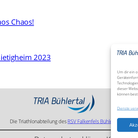
aos Chaos!
Bietigheim 2023
Um dir ein o
Geräteinfor
Technologien
dieser Websi
können best
Dienste ver
Die Triathlonabteilung des
RSV Falkenfels Bühlertal
Akz