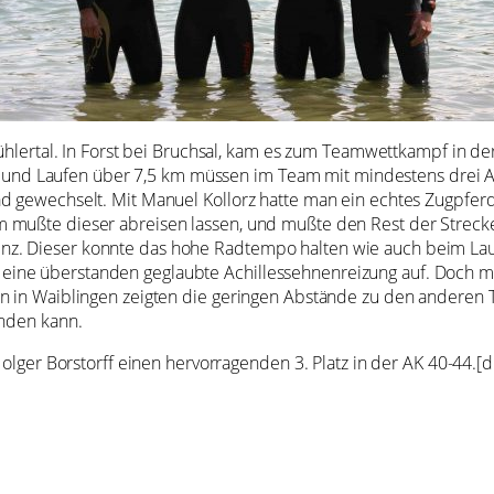
ühlertal. In Forst bei Bruchsal, kam es zum Teamwettkampf in der 
nd Laufen über 7,5 km müssen im Team mit mindestens drei A
d gewechselt. Mit Manuel Kollorz hatte man ein echtes Zugpferd
 mußte dieser abreisen lassen, und mußte den Rest der Strecke 
z. Dieser konnte das hohe Radtempo halten wie auch beim Lau
ine überstanden geglaubte Achillessehnenreizung auf. Doch mit
n in Waiblingen zeigten die geringen Abstände zu den anderen Te
anden kann.
Holger Borstorff einen hervorragenden 3. Platz in der AK 40-44.[d