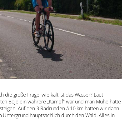
ich die große Frage: wie kalt ist das Wasser? Laut
rsten Boje ein wahrere „Kampf“ war und man Mühe hatte
steigen. Auf den 3 Radrunden á 10 km hatten wir dann
m Untergrund hauptsächlich durch den Wald. Alles in