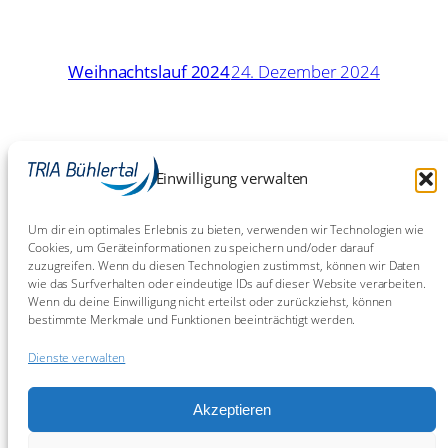
Weihnachtslauf 2024
24. Dezember 2024
16. Mai
Eschborn-Frankfurt: Chaos
Einwilligung verwalten
Chaos Chaos!
2024
Um dir ein optimales Erlebnis zu bieten, verwenden wir Technologien wie
Cookies, um Geräteinformationen zu speichern und/oder darauf
zuzugreifen. Wenn du diesen Technologien zustimmst, können wir Daten
9. Juli
BW-Meisterschaften Sprint in
wie das Surfverhalten oder eindeutige IDs auf dieser Website verarbeiten.
Bietigheim 2023
2023
Wenn du deine Einwilligung nicht erteilst oder zurückziehst, können
bestimmte Merkmale und Funktionen beeinträchtigt werden.
Dienste verwalten
Akzeptieren